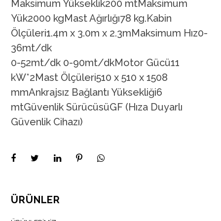
Maksimum Yükseklik200 mtMaksimum
Yük2000 kgMast Ağırlığı78 kg.Kabin
Ölçüleri1.4m x 3.0m x 2.3mMaksimum Hız0-
36mt/dk
0-52mt/dk 0-90mt/dkMotor Gücü11
kW*2Mast Ölçüleri510 x 510 x 1508
mmAnkrajsız Bağlantı Yüksekliği6
mtGüvenlik SürücüsüGF (Hıza Duyarlı
Güvenlik Cihazı)
ÜRÜNLER