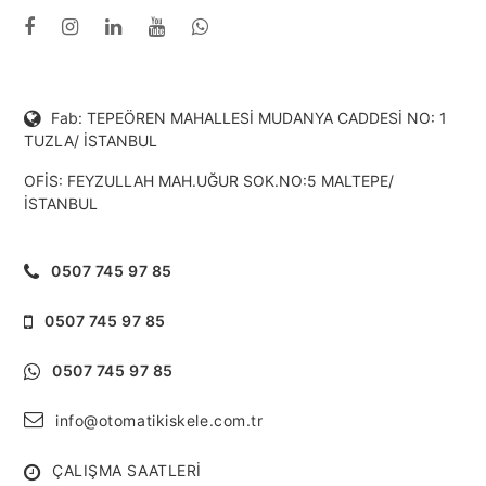
Fab: TEPEÖREN MAHALLESİ MUDANYA CADDESİ NO: 1
TUZLA/ İSTANBUL
OFİS: FEYZULLAH MAH.UĞUR SOK.NO:5 MALTEPE/
İSTANBUL
0507 745 97 85
0507 745 97 85
0507 745 97 85
info@otomatikiskele.com.tr
ÇALIŞMA SAATLERİ